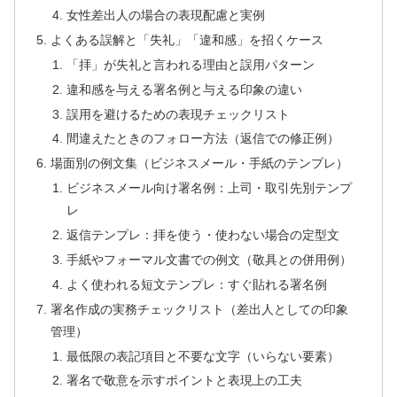
女性差出人の場合の表現配慮と実例
よくある誤解と「失礼」「違和感」を招くケース
「拝」が失礼と言われる理由と誤用パターン
違和感を与える署名例と与える印象の違い
誤用を避けるための表現チェックリスト
間違えたときのフォロー方法（返信での修正例）
場面別の例文集（ビジネスメール・手紙のテンプレ）
ビジネスメール向け署名例：上司・取引先別テンプ
レ
返信テンプレ：拝を使う・使わない場合の定型文
手紙やフォーマル文書での例文（敬具との併用例）
よく使われる短文テンプレ：すぐ貼れる署名例
署名作成の実務チェックリスト（差出人としての印象
管理）
最低限の表記項目と不要な文字（いらない要素）
署名で敬意を示すポイントと表現上の工夫