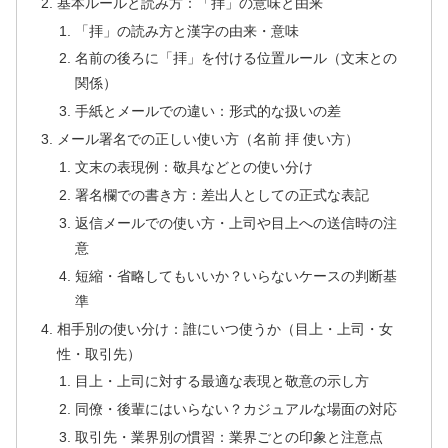
基本ルールと読み方：「拝」の意味と由来
「拝」の読み方と漢字の由来・意味
名前の後ろに「拝」を付ける位置ルール（文末との
関係）
手紙とメールでの違い：形式的な扱いの差
メール署名での正しい使い方（名前 拝 使い方）
文末の表現例：敬具などとの使い分け
署名欄での書き方：差出人としての正式な表記
返信メールでの使い方・上司や目上への送信時の注
意
短縮・省略してもいいか？いらないケースの判断基
準
相手別の使い分け：誰にいつ使うか（目上・上司・女
性・取引先）
目上・上司に対する最適な表現と敬意の示し方
同僚・後輩にはいらない？カジュアルな場面の対応
取引先・業界別の慣習：業界ごとの印象と注意点