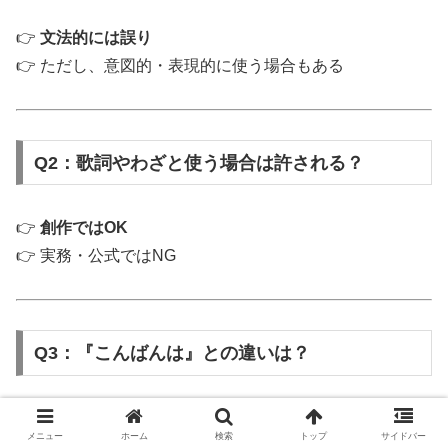
👉
文法的には誤り
👉 ただし、意図的・表現的に使う場合もある
Q2：歌詞やわざと使う場合は許される？
👉
創作ではOK
👉 実務・公式ではNG
Q3：『こんばんは』との違いは？
👉 「こんばんは」も助詞の「は」が残った形
メニュー
ホーム
検索
トップ
サイドバー
👉 同じルールで「は」と書く