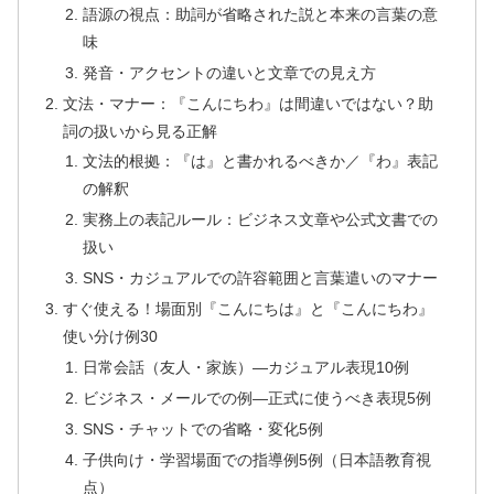
語源の視点：助詞が省略された説と本来の言葉の意
味
発音・アクセントの違いと文章での見え方
文法・マナー：『こんにちわ』は間違いではない？助
詞の扱いから見る正解
文法的根拠：『は』と書かれるべきか／『わ』表記
の解釈
実務上の表記ルール：ビジネス文章や公式文書での
扱い
SNS・カジュアルでの許容範囲と言葉遣いのマナー
すぐ使える！場面別『こんにちは』と『こんにちわ』
使い分け例30
日常会話（友人・家族）—カジュアル表現10例
ビジネス・メールでの例—正式に使うべき表現5例
SNS・チャットでの省略・変化5例
子供向け・学習場面での指導例5例（日本語教育視
点）