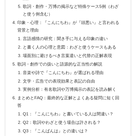
歌詞・創作・万博の掲示など特殊ケース5例（わざ
と使う例含む）
印象・心理：『こんにちわ』が『頭悪い』と言われる
背景と理由
言語感情の研究：聞き手に与える印象の違い
と書く人の心理と意図：わざと使うケースもある
場面別に避けるべき言葉遣いと代替の正解表現
歌詞・創作での扱いと語源的な正当性の解説
音楽や詩で『こんにちわ』が選ばれる理由
文学・広告での表現効果と表記の自由
実例分析：有名歌詞や万博掲示の表記を読み解く
まとめとFAQ：最終的な正解とよくある疑問に短く回
答
Q1：『こんにちわ』と書いている人は間違い？
Q2：歌詞やわざと使う場合は許される？
Q3：『こんばんは』との違いは？