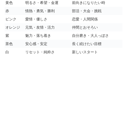
黄色
明るさ・希望・金運
前向きになりたい時
赤
情熱・勇気・勝利
部活・大会・挑戦
ピンク
愛情・優しさ
恋愛・人間関係
オレンジ
元気・友情・活力
仲間とおそろい
紫
魅力・落ち着き
自分磨き・大人っぽさ
茶色
安心感・安定
長く続けたい目標
白
リセット・純粋さ
新しいスタート