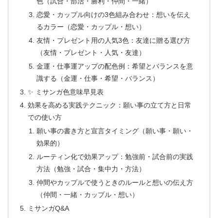
色（試合・部活・勝利・仲間・一緒）
恋愛・カップル向けの3色組み合わせ：想いを伝え
るカラー（恋愛・カップル・想い）
友情・プレゼント用の人気3色：友達に贈る選び方
（友情・プレゼント・人気・友達）
金運・仕事運アップの配色例：希望とバランスを意
識する（金運・仕事・希望・バランス）
✨ ミサンガ色意味早見表
効果を高める実践テクニック：願い事の立て方と日常
での使い方
願い事の書き方と宣言タイミング（願い事・願い・
効果的）
ルーティン化で効果アップ：勉強前・試合前の実践
方法（勉強・試合・集中力・方法）
仲間やカップルで使うときのルールと想いの伝え方
（仲間・一緒・カップル・想い）
ミサンガQ&A