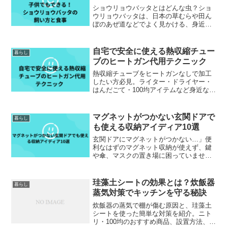
ショウリョウバッタとはどんな虫？ショ
ウリョウバッタは、日本の草むらや田ん
ぼのあぜ道などでよく見かける、身近な
バッタの一種です。夏から秋にかけて活
動が活発になり、子供たちが虫取り網で
捕まえる定番の昆虫でもあります。緑色
自宅で安全に使える熱収縮チュー
暮らし
や茶色の体色をしており、...
ブのヒートガン代用テクニック
熱収縮チューブをヒートガンなしで加工
したい方必見。ライター・ドライヤー・
はんだごて・100均アイテムなど身近な道
具を使った安全な代用方法を詳しく解
説。温度管理のコツや口コミ、仕上げの
ポイントまで網羅。
マグネットがつかない玄関ドアで
暮らし
も使える収納アイディア10選
玄関ドアにマグネットがつかない…」便
利なはずのマグネット収納が使えず、鍵
や傘、マスクの置き場に困っていません
か？最近の玄関ドアはデザイン性・断熱
性・防犯性を重視した素材が増え、実は
「磁石がつかない」仕様がとても多くな
珪藻土シートの効果とは？炊飯器
暮らし
っています。特にリクシル...
蒸気対策でキッチンを守る秘訣
炊飯器の蒸気で棚が傷む原因と、珪藻土
シートを使った簡単な対策を紹介。ニト
リ・100均のおすすめ商品、設置方法、注