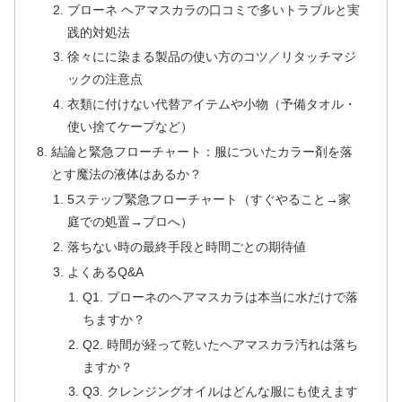
ブローネ ヘアマスカラの口コミで多いトラブルと実
践的対処法
徐々にに染まる製品の使い方のコツ／リタッチマジ
ックの注意点
衣類に付けない代替アイテムや小物（予備タオル・
使い捨てケープなど）
結論と緊急フローチャート：服についたカラー剤を落
とす魔法の液体はあるか？
5ステップ緊急フローチャート（すぐやること→家
庭での処置→プロへ）
落ちない時の最終手段と時間ごとの期待値
よくあるQ&A
Q1. ブローネのヘアマスカラは本当に水だけで落
ちますか？
Q2. 時間が経って乾いたヘアマスカラ汚れは落ち
ますか？
Q3. クレンジングオイルはどんな服にも使えます