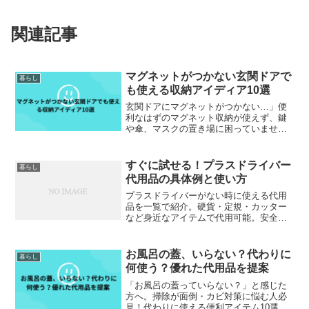
関連記事
マグネットがつかない玄関ドアで
暮らし
も使える収納アイディア10選
玄関ドアにマグネットがつかない…」便
利なはずのマグネット収納が使えず、鍵
や傘、マスクの置き場に困っていません
か？最近の玄関ドアはデザイン性・断熱
性・防犯性を重視した素材が増え、実は
「磁石がつかない」仕様がとても多くな
すぐに試せる！プラスドライバー
暮らし
っています。特にリクシル...
代用品の具体例と使い方
プラスドライバーがない時に使える代用
品を一覧で紹介。硬貨・定規・カッター
など身近なアイテムで代用可能。安全な
使い方や注意点、口コミ、Q&Aもまとめ
た保存版ガイド。
お風呂の蓋、いらない？代わりに
暮らし
何使う？優れた代用品を提案
「お風呂の蓋っていらない？」と感じた
方へ。掃除が面倒・カビ対策に悩む人必
見！代わりに使える便利アイテム10選や