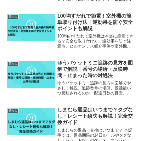
メリット・デメリット、実体験レビュー
を交えて徹底解説します。
100均すだれで節電！室外機の簡
暮らし
単取り付け法｜逆効果を防ぐ安全
ポイントも解説
100均のすだれで室外機は本当に節電でき
る？安全な取り付け方、逆効果を防ぐ注
意点、ヒルナンデス紹介事例や室外機カ
バーとの違いを初心者向けに解説。100均
で揃う費用目安も紹介。
ゆうパケットミニ追跡の見方を図
暮らし
解で解説｜番号の場所・反映時
間・止まった時の対処法
ゆうパケットミニ追跡の見方を図解でや
さしく解説。追跡番号の場所、投函後い
つ反映されるのか、配達日数の目安、ス
テータスが止まったときの原因と対処法
まで初心者向けにまとめました。
しまむら返品はいつまで？タグな
暮らし
し・レシート紛失も解説！完全交
換ガイド
しまむらの返品・交換はいつまで？ 本記
事では、返品期限の14日ルールやタグな
し・レシートなしのケース、オンライン