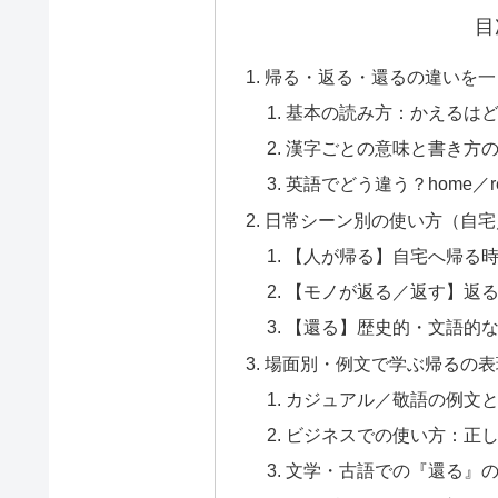
目
帰る・返る・還るの違いを一
基本の読み方：かえるは
漢字ごとの意味と書き方
英語でどう違う？home／r
日常シーン別の使い方（自宅
【人が帰る】自宅へ帰る
【モノが返る／返す】返
【還る】歴史的・文語的
場面別・例文で学ぶ帰るの表
カジュアル／敬語の例文
ビジネスでの使い方：正
文学・古語での『還る』