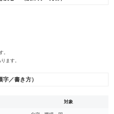
す。
あります。
漢字／書き方）
対象