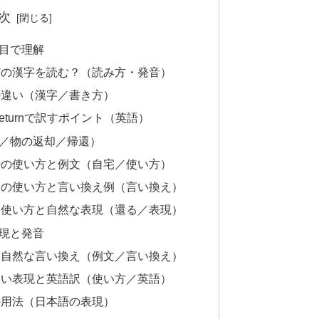
次
目で理解
どの漢字を読む？（読み方・発音）
の違い（漢字／書き方）
eturnで訳すポイント（英語）
／物の返却／帰還）
時の使い方と例文（自宅／使い方）
るの使い方と言い換え例（言い換え）
な使い方と自然な表現（還る／表現）
現と発音
と自然な言い換え（例文／言い換え）
しい表現と英語訳（使い方／英語）
の用法（日本語の表現）