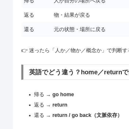
帰る
人が自分の場所へ戻る
返る
物・結果が戻る
還る
元の状態・場所に戻る
👉 迷ったら「人か／物か／概念か」で判断
英語でどう違う？home／retur
帰る →
go home
返る →
return
還る →
return / go back（文脈依存）