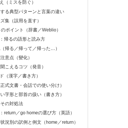
え（ミスを防ぐ）
同する典型パターンと言葉の違い
ーズ集（誤用を直す）
きのポイント（辞書／Weblio）
：帰るの語形と読み方
化（帰る／帰って／帰った…）
的注意点（變化）
に聞こえるコツ（発音）
ド（漢字／書き方）
（正式文書・会話での使い分け）
しい字形と部首の扱い（書き方）
とその対処法
turn／go homeの選び方（英語）
況別の訳例と例文（home／return）