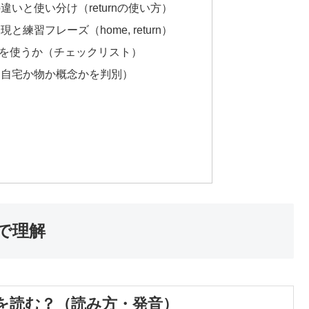
いと使い分け（returnの使い方）
練習フレーズ（home, return）
を使うか（チェックリスト）
（自宅か物か概念かを判別）
で理解
を読む？（読み方・発音）