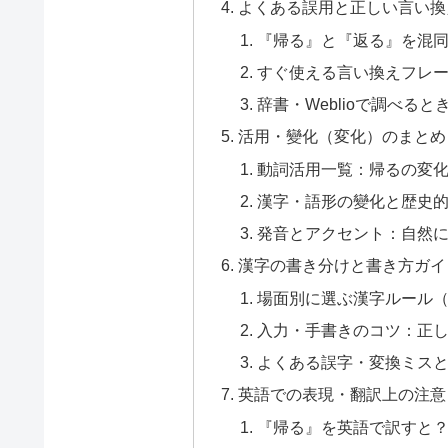
よくある誤用と正しい言い換
『帰る』と『返る』を混
すぐ使える言い換えフレ
辞書・Weblioで調べると
活用・變化（変化）のまとめ
動詞活用一覧：帰るの変
漢字・語形の變化と歴史
発音とアクセント：自然
漢字の書き分けと書き方ガイ
場面別に選ぶ漢字ルール
入力・手書きのコツ：正
よくある誤字・変換ミス
英語での表現・翻訳上の注意：re
『帰る』を英語で訳すと？状