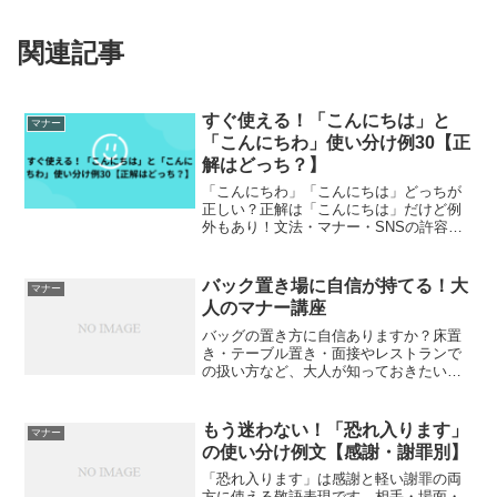
関連記事
すぐ使える！「こんにちは」と
マナー
「こんにちわ」使い分け例30【正
解はどっち？】
「こんにちわ」「こんにちは」どっちが
正しい？正解は「こんにちは」だけど例
外もあり！文法・マナー・SNSの許容ラ
インをやさしく解説。場面別の使い分け
例30付きで、もう迷わない！
バック置き場に自信が持てる！大
マナー
人のマナー講座
バッグの置き方に自信ありますか？床置
き・テーブル置き・面接やレストランで
の扱い方など、大人が知っておきたいカ
バンのマナーを徹底解説。印象を良くす
るバッグの選び方や置き場の工夫も紹介
します。
もう迷わない！「恐れ入ります」
マナー
の使い分け例文【感謝・謝罪別】
「恐れ入ります」は感謝と軽い謝罪の両
方に使える敬語表現です。相手・場面・