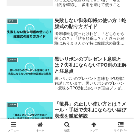
目的を確認し、多用を避けて使うことが
好印象のポイント。例文と使い分けを理
解すれば、ビジネスでも安心して使えま
す。
失敗しない御朱印帳の使い方！蛇
マナー
腹式の貼り方ガイド
御朱印帳を買ったけれど、「どちらから
開くの？」「貼る順番は？」と迷った経
験はありませんか？特に蛇腹式の御朱印
帳は、貼り方を間違えると順番が逆にな
ってしまうこともあります。この記事で
は、御朱印帳の基本から貼り方のコツ、
黒いリボンのプレゼント意味と
マナー
順番の正しい考え方まで、...
は？失礼にならないTPO別の正解
と注意点
黒いリボンのプレゼント意味をTPO別に
解説しています。黒いリボンのプレゼン
ト意味をTPO別に知るべき理由プレゼン
ト選びで意外と悩みやすいのが「リボン
の色」です。中でも黒いリボンは、高級
感があり大人っぽい反面、「縁起が悪い
「敬具」の正しい使い方とは？メ
マナー
のでは？」「失礼にあ...
ール・手紙で失礼にならない結び
表現を徹底解説
「敬具」の正しい使い方をメール・手紙
別に解説。失礼になるケースや「拝」
メニュー
ホーム
検索
トップ
サイドバー
「以上」との違い、正しい位置・例文ま