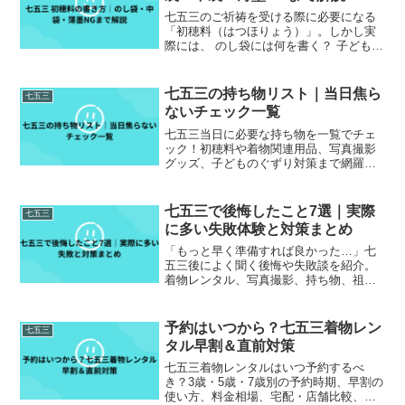
七五三のご祈祷を受ける際に必要になる
「初穂料（はつほりょう）」。しかし実
際には、 のし袋には何を書く？ 子どもの
名前だけでいい？ 中袋の金額は漢数字？
薄墨はダメって本当？など、細かいマナ
ーに悩む人がとても多いです。特に七五
七五三の持ち物リスト｜当日焦ら
七五三
三は子どもの成長...
ないチェック一覧
七五三当日に必要な持ち物を一覧でチェ
ック！初穂料や着物関連用品、写真撮影
グッズ、子どものぐずり対策まで網羅。3
歳・5歳・7歳別の準備ポイントや雨の日
対策もわかる、七五三当日の完全チェッ
クリストです。
七五三で後悔したこと7選｜実際
七五三
に多い失敗体験と対策まとめ
「もっと早く準備すれば良かった…」七
五三後によく聞く後悔や失敗談を紹介。
着物レンタル、写真撮影、持ち物、祖父
母との調整など、実際に多い失敗と後悔
しないための対策をまとめました。
予約はいつから？七五三着物レン
七五三
タル早割＆直前対策
七五三着物レンタルはいつ予約するべ
き？3歳・5歳・7歳別の予約時期、早割の
使い方、料金相場、宅配・店舗比較、直