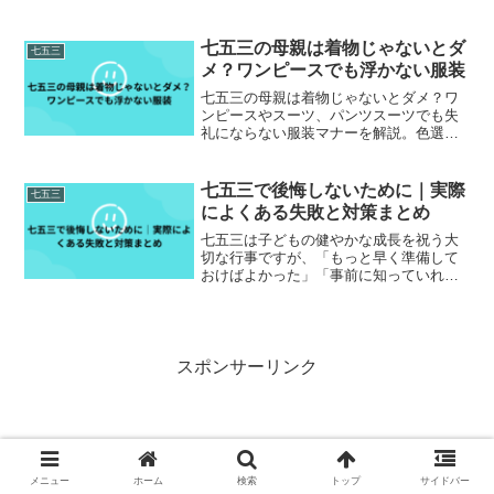
前予約の対策まで徹底解説。人気着物を
安く確保するコツや家族衣装、小物準
備、前撮りの流れもわかる完全ガイドで
七五三の母親は着物じゃないとダ
七五三
す。
メ？ワンピースでも浮かない服装
七五三の母親は着物じゃないとダメ？ワ
ンピースやスーツ、パンツスーツでも失
礼にならない服装マナーを解説。色選び
やバッグ・靴・アクセサリーの選び方、
授乳中・妊娠中の服装まで詳しく紹介し
ます。
七五三で後悔しないために｜実際
七五三
によくある失敗と対策まとめ
七五三は子どもの健やかな成長を祝う大
切な行事ですが、「もっと早く準備して
おけばよかった」「事前に知っていれば
防げたのに…」と後悔する家庭も少なく
ありません。例えば、 着物レンタルの予
約が遅れて希望の衣装が借りられなかっ
た 子どもが着物を嫌が...
スポンサーリンク
メニュー
ホーム
検索
トップ
サイドバー